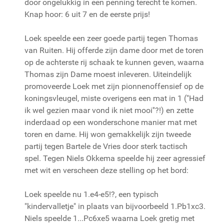
door ongelukkig in een penning terecht te komen.
Knap hoor: 6 uit 7 en de eerste prijs!
Loek speelde een zeer goede partij tegen Thomas
van Ruiten. Hij offerde zijn dame door met de toren
op de achterste rij schaak te kunnen geven, waarna
Thomas zijn Dame moest inleveren. Uiteindelijk
promoveerde Loek met zijn pionnenoffensief op de
koningsvleugel, miste overigens een mat in 1 ("Had
ik wel gezien maar vond ik niet mooi''?!) en zette
inderdaad op een wonderschone manier mat met
toren en dame. Hij won gemakkelijk zijn tweede
partij tegen Bartele de Vries door sterk tactisch
spel. Tegen Niels Okkema speelde hij zeer agressief
met wit en verscheen deze stelling op het bord:
Loek speelde nu 1.e4-e5!?, een typisch
"kindervalletje" in plaats van bijvoorbeeld 1.Pb1xc3.
Niels speelde 1...Pc6xe5 waarna Loek gretig met