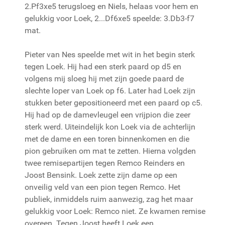
2.Pf3xe5 terugsloeg en Niels, helaas voor hem en
gelukkig voor Loek, 2...Df6xe5 speelde: 3.Db3-f7
mat.
Pieter van Nes speelde met wit in het begin sterk
tegen Loek. Hij had een sterk paard op d5 en
volgens mij sloeg hij met zijn goede paard de
slechte loper van Loek op f6. Later had Loek zijn
stukken beter gepositioneerd met een paard op c5.
Hij had op de damevleugel een vrijpion die zeer
sterk werd. Uiteindelijk kon Loek via de achterlijn
met de dame en een toren binnenkomen en die
pion gebruiken om mat te zetten. Hierna volgden
twee remisepartijen tegen Remco Reinders en
Joost Bensink. Loek zette zijn dame op een
onveilig veld van een pion tegen Remco. Het
publiek, inmiddels ruim aanwezig, zag het maar
gelukkig voor Loek: Remco niet. Ze kwamen remise
overeen. Tegen Joost heeft Loek een