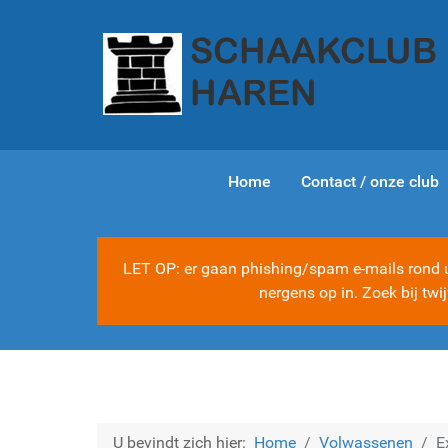
Home
Contact / onze club
LET OP: er gaan phishing/spam e-mails rond ui
nergens op in. Zoek bij tw
U bevindt zich hier:
Home
Volwassenen
E