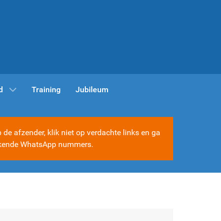
d
Training
Jubileum
e afzender, klik niet op verdachte links en ga
e bekende WhatsApp nummers.