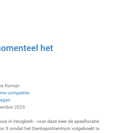
momenteel het
es Romijn
rne competitie
lagen
vember 2025
huis in Hoogkerk - voor deze keer de speellocatie
ton 3 omdat het Denksportcentrum volgeboekt is