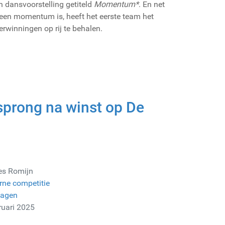
een dansvoorstelling getiteld
Momentum*
. En net
l een momentum is, heeft het eerste team het
inningen op rij te behalen.
sprong na winst op De
es Romijn
rne competitie
lagen
ruari 2025