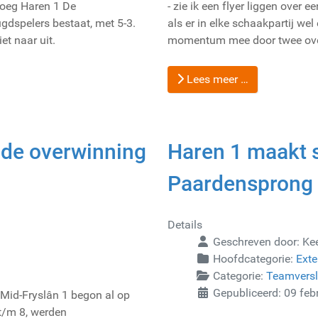
loeg Haren 1 De
- zie ik een flyer liggen over 
ugdspelers bestaat, met 5-3.
als er in elke schaakpartij we
et naar uit.
momentum mee door twee overw
Lees meer …
nde overwinning
Haren 1 maakt 
Paardensprong
Details
Geschreven door:
Ke
Hoofdcategorie:
Exte
Categorie:
Teamvers
Gepubliceerd: 09 feb
Mid-Fryslân 1 begon al op
 t/m 8, werden