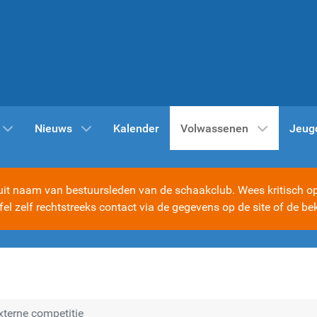
Nieuws
Kalender
Volwassenen
Jeug
t naam van bestuursleden van de schaakclub. Wees kritisch op d
ijfel zelf rechtstreeks contact via de gegevens op de site of d
xterne competitie