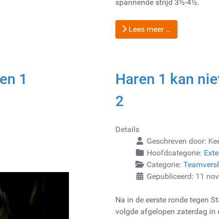
spannende strijd 3½-4½.
Lees meer …
en 1
Haren 1 kan nie
2
Details
Geschreven door:
Ke
Hoofdcategorie:
Exte
Categorie:
Teamvers
Gepubliceerd: 11 no
Na in de eerste ronde tegen S
volgde afgelopen zaterdag in 