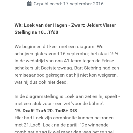
Gepubliceerd: 17 september 2016
Wit: Loek van der Hagen -
Zwart: Jeldert Visser
Stelling na 18...Tfd8
We beginnen dit keer met een diagram. We
schrijven gisteravond 16 september, het staat ½-½
in de wedstrijd van ons A1-team tegen de Friese
schakers uit Beetsterzwaag. Bart Siebring had een
remiseaanbod gekregen dat hij niet kon weigeren,
wat hij dus ook niet deed.
In de diagramstelling is Loek aan zet en hij speelt -
met een stuk voor - een zet 'voor de bühne':
19. Dxa6! Txa6 20. Txd8+ Df8
Hier had Loek zijn combinatie kunnen bekronen
met 21.Lxc5! Loek na de partij: "De winnende
combinatie zag ik wel maar dan was het te snel