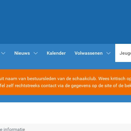
Nieuws
Kalender
Volwassenen
Jeug
t naam van bestuursleden van de schaakclub. Wees kritisch op d
ijfel zelf rechtstreeks contact via de gegevens op de site of d
 informatie