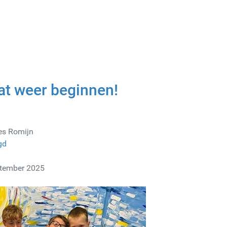
at weer beginnen!
es Romijn
gd
ptember 2025