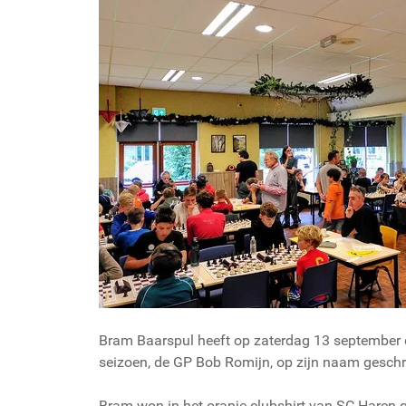
Bram Baarspul heeft op zaterdag 13 september d
seizoen, de GP Bob Romijn, op zijn naam gesch
Bram won in het oranje clubshirt van SC Haren gr