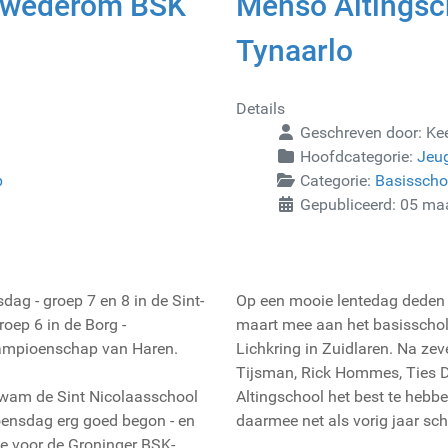
t wederom BSK
Menso Altingsc
Tynaarlo
Details
Geschreven door:
Ke
Hoofdcategorie:
Jeu
p
Categorie:
Basissch
Gepubliceerd: 05 ma
ag - groep 7 en 8 in de Sint-
Op een mooie lentedag deden
oep 6 in de Borg -
maart mee aan het basisscho
ampioenschap van Haren.
Lichkring in Zuidlaren. Na zev
Tijsman, Rick Hommes, Ties 
 kwam de Sint Nicolaasschool
Altingschool het best te hebb
woensdag erg goed begon - en
daarmee net als vorig jaar s
de voor de Groninger BSK-