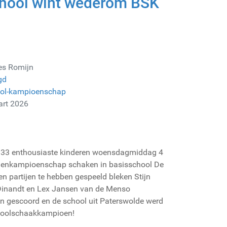
hool wint wederom BSK
es Romijn
gd
ool-kampioenschap
art 2026
 33 enthousiaste kinderen woensdagmiddag 4
lenkampioenschap schaken in basisschool De
en partijen te hebben gespeeld bleken Stijn
Dinandt en Lex Jansen van de Menso
en gescoord en de school uit Paterswolde werd
choolschaakkampioen!