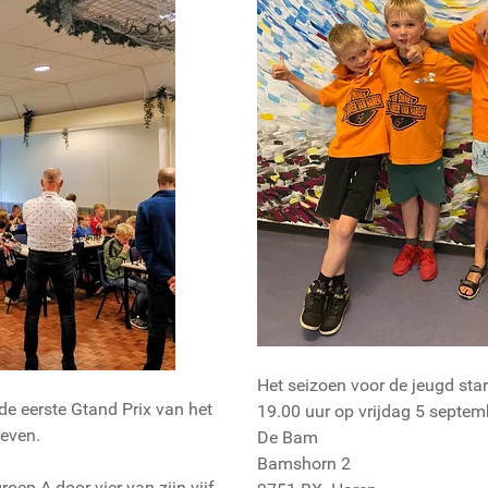
Het seizoen voor de jeugd star
e eerste Gtand Prix van het
19.00 uur op vrijdag 5 septemb
reven.
De Bam
Bamshorn 2
oep A door vier van zijn vijf