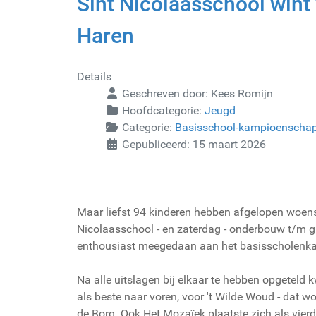
Sint Nicolaasschool win
Haren
Details
Geschreven door:
Kees Romijn
Hoofdcategorie:
Jeugd
Categorie:
Basisschool-kampioenscha
Gepubliceerd: 15 maart 2026
Maar liefst 94 kinderen hebben afgelopen woensd
Nicolaasschool - en zaterdag - onderbouw t/m gr
enthousiast meegedaan aan het basisscholenk
Na alle uitslagen bij elkaar te hebben opgeteld
als beste naar voren, voor 't Wilde Woud - dat 
de Borg. Ook Het Mozaïek plaatste zich als vier