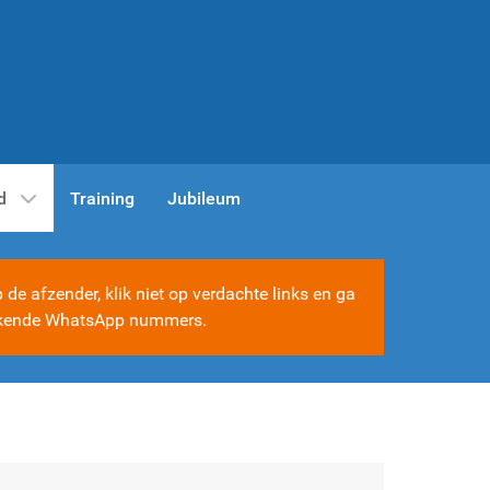
d
Training
Jubileum
e afzender, klik niet op verdachte links en ga
e bekende WhatsApp nummers.