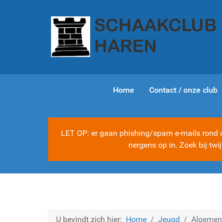
Home
Contact / onze club
LET OP: er gaan phishing/spam e-mails rond ui
nergens op in. Zoek bij tw
U bevindt zich hier:
Home
Jeugd
Algemene