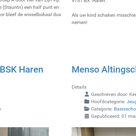
9751 BX Haren.
ne (Stauntn) een half punt en
or bleef de wisselbokaal dus
Als uw kind schaken misschien
nemen!
t BSK Haren
Menso Altingsc
Details
Geschreven door:
Ke
Hoofdcategorie:
Jeu
p
Categorie:
Basissch
Gepubliceerd: 01 ma