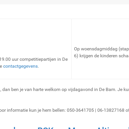
Op woensdagmiddag (stap 
6) krijgen de kinderen sch
19.00 uur competitiepartijen in De
ze
contactgegevens
.
en, dan ben je van harte welkom op vijdagavond in De Bam. Je ku
oor informatie kun je hem bellen: 050-3641705 | 06-13827168 o