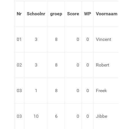
Nr
Schoolnr
groep
Score
WP
Voornaam
Vo
01
3
8
0
0
Vincent
va
02
3
8
0
0
Robert
va
03
1
8
0
0
Freek
v.d
03
10
6
0
0
Jibbe