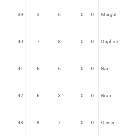
39
3
6
0
0
Margot
v.d
40
7
8
0
0
Daphne
41
5
6
0
0
Bart
42
5
3
0
0
Bram
43
8
7
0
0
Olivier
va