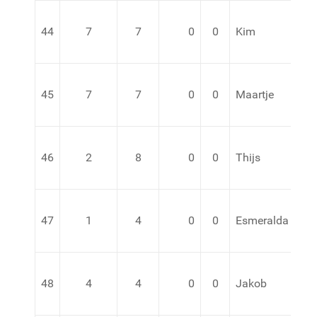
44
7
7
0
0
Kim
45
7
7
0
0
Maartje
46
2
8
0
0
Thijs
va
47
1
4
0
0
Esmeralda
48
4
4
0
0
Jakob