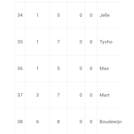
34
1
5
0
0
Jelle
va
35
1
7
0
0
Tycho
va
36
1
5
0
0
Max
37
3
7
0
0
Mart
v.d
38
6
8
0
0
Boudewijn