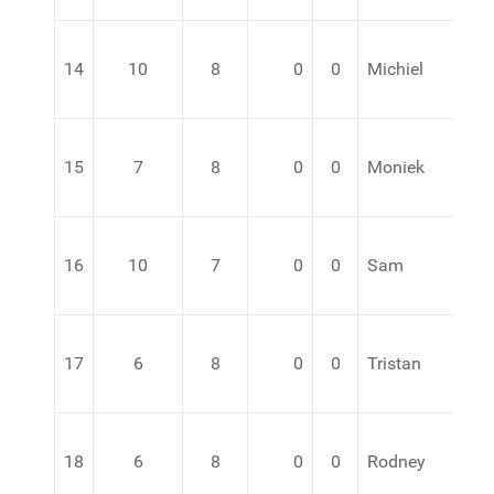
14
10
8
0
0
Michiel
va
15
7
8
0
0
Moniek
va
16
10
7
0
0
Sam
va
17
6
8
0
0
Tristan
va
18
6
8
0
0
Rodney