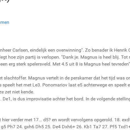
omen
jnheer Carlsen, eindelijk een overwinning". Zo benader ik Henrik
egt hoe zijn partij is verlopen. "Dank je. Magnus is heel blij. Tot 
een erg sterk spelersveld. Met 4.5 uit 8 is Magnus heel tevreden"
t slachtoffer. Magnus vertelt in de perskamer dat het tijd was o
 speelt het met Le3. Ponomariov laat e5 achterwege en speelt e
ze zet niet kende.
. De1, is dus improvisatie achter het bord. In de volgende stell
hier verder met 17... d5? en wordt vervolgens opgerold. 18. ex
 g5 Ph7 24. gxh6 Dh5 25. De4 Dxh6+ 26. Kb1 Ta7 27. Pf5 Txd1+