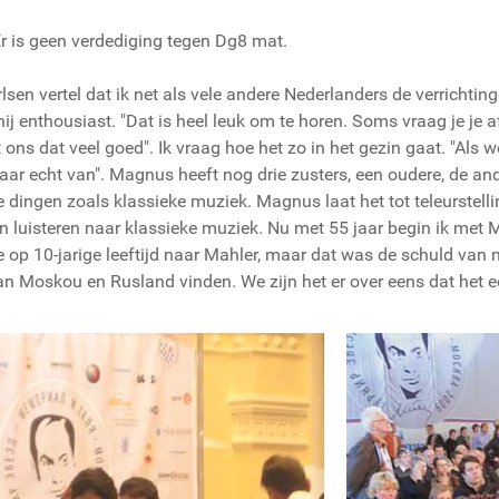
Er is geen verdediging tegen Dg8 mat.
rlsen vertel dat ik net als vele andere Nederlanders de verricht
hij enthousiast. "Dat is heel leuk om te horen. Soms vraag je je a
ons dat veel goed". Ik vraag hoe het zo in het gezin gaat. "Als we t
ar echt van". Magnus heeft nog drie zusters, een oudere, de and
 dingen zoals klassieke muziek. Magnus laat het tot teleurstellin
aan luisteren naar klassieke muziek. Nu met 55 jaar begin ik met 
de op 10-jarige leeftijd naar Mahler, maar dat was de schuld van 
n Moskou en Rusland vinden. We zijn het er over eens dat het een