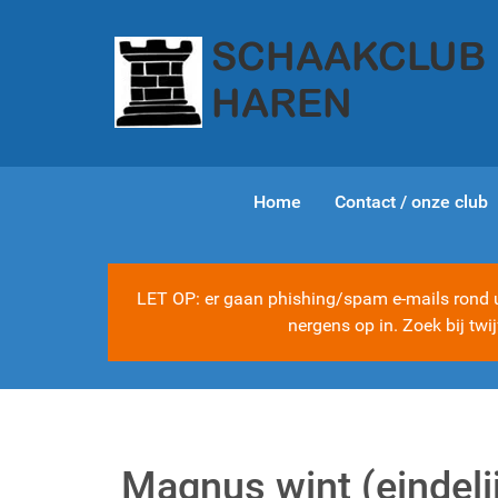
Home
Contact / onze club
LET OP: er gaan phishing/spam e-mails rond ui
nergens op in. Zoek bij tw
Magnus wint (eindeli