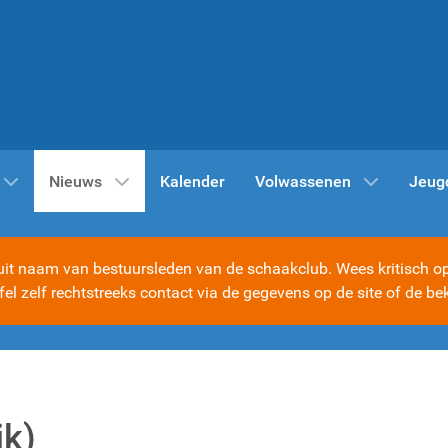
Nieuws
Kalender
Volwassenen
Jeug
t naam van bestuursleden van de schaakclub. Wees kritisch op d
ijfel zelf rechtstreeks contact via de gegevens op de site of d
jk)