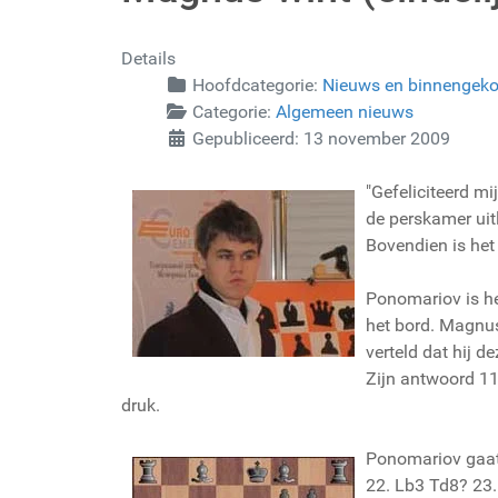
Details
Hoofdcategorie:
Nieuws en binnengek
Categorie:
Algemeen nieuws
Gepubliceerd: 13 november 2009
"Gefeliciteerd mi
de perskamer uitl
Bovendien is het 
Ponomariov is he
het bord. Magnus
verteld dat hij de
Zijn antwoord 11
druk.
Ponomariov gaat 
22. Lb3 Td8? 23.