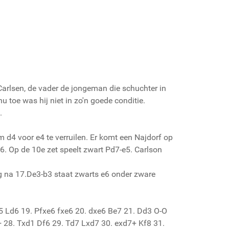
 Carlsen, de vader de jongeman die schuchter in
nu toe was hij niet in zo'n goede conditie.
.
m d4 voor e4 te verruilen. Er komt een Najdorf op
6. Op de 10e zet speelt zwart Pd7-e5. Carlson
ing na 17.De3-b3 staat zwarts e6 onder zware
d5 Ld6 19. Pfxe6 fxe6 20. dxe6 Be7 21. Dd3 O-O
 28. Txd1 Df6 29. Td7 Lxd7 30. exd7+ Kf8 31.