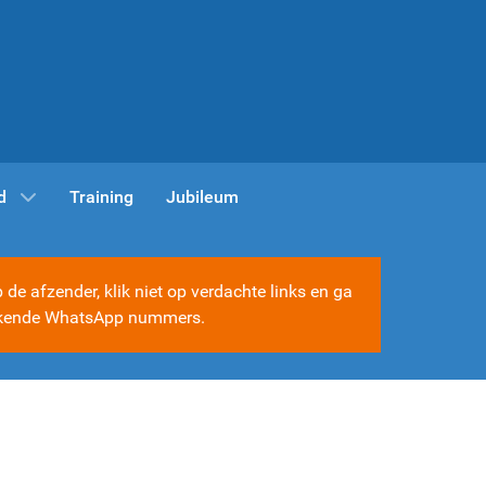
d
Training
Jubileum
e afzender, klik niet op verdachte links en ga
e bekende WhatsApp nummers.