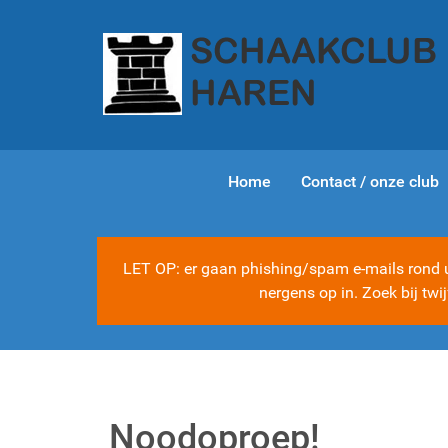
Home
Contact / onze club
LET OP: er gaan phishing/spam e-mails rond ui
nergens op in. Zoek bij tw
Noodoproep!