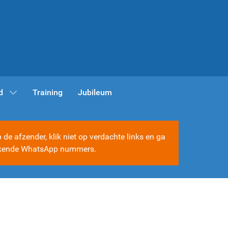
d
Training
Jubileum
e afzender, klik niet op verdachte links en ga
e bekende WhatsApp nummers.