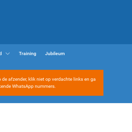
d
Training
Jubileum
e afzender, klik niet op verdachte links en ga
e bekende WhatsApp nummers.