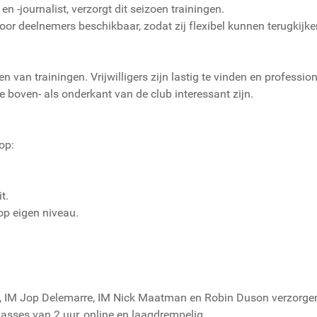
n -journalist, verzorgt dit seizoen trainingen.
 voor deelnemers beschikbaar, zodat zij flexibel kunnen terugkijke
 van trainingen. Vrijwilligers zijn lastig te vinden en profession
e boven- als onderkant van de club interessant zijn.
op:
t.
op eigen niveau.
 IM Jop Delemarre, IM Nick Maatman en Robin Duson verzorgen 
lasses van 2 uur, online en laagdrempelig.