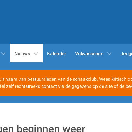
Nieuws
Kalender
Volwassenen
Jeug
t naam van bestuursleden van de schaakclub. Wees kritisch op d
ijfel zelf rechtstreeks contact via de gegevens op de site of d
ngen beginnen weer