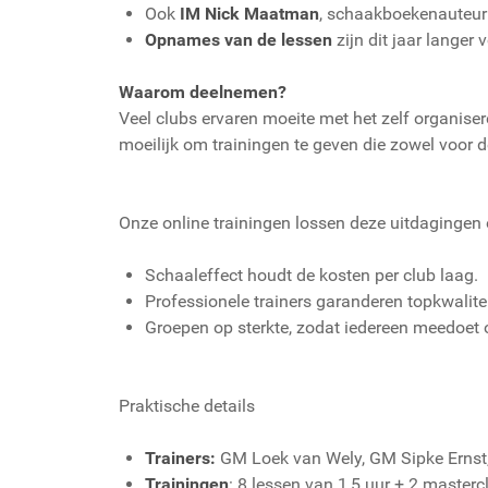
Ook
IM Nick Maatman
, schaakboekenauteur e
Opnames van de lessen
zijn dit jaar langer
Waarom deelnemen?
Veel clubs ervaren moeite met het zelf organiseren
moeilijk om trainingen te geven die zowel voor d
Onze online trainingen lossen deze uitdagingen 
Schaaleffect houdt de kosten per club laag.
Professionele trainers garanderen topkwalitei
Groepen op sterkte, zodat iedereen meedoet 
Praktische details
Trainers:
GM Loek van Wely, GM Sipke Ernst,
Trainingen
: 8 lessen van 1,5 uur + 2 masterc