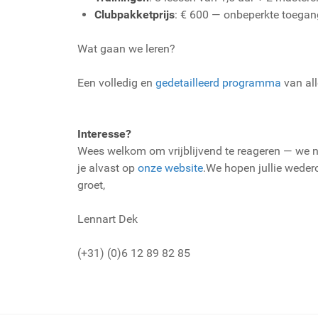
Clubpakketprijs
: € 600 — onbeperkte toegang
Wat gaan we leren?
Een volledig en
gedetailleerd programma
van all
Interesse?
Wees welkom om vrijblijvend te reageren — we n
je alvast op
onze website
.We hopen jullie weder
groet,
Lennart Dek
(+31) (0)6 12 89 82 85