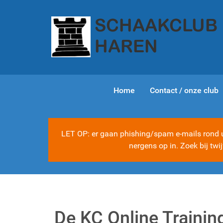
Home
Contact / onze club
LET OP: er gaan phishing/spam e-mails rond ui
nergens op in. Zoek bij tw
De KC Online Traini