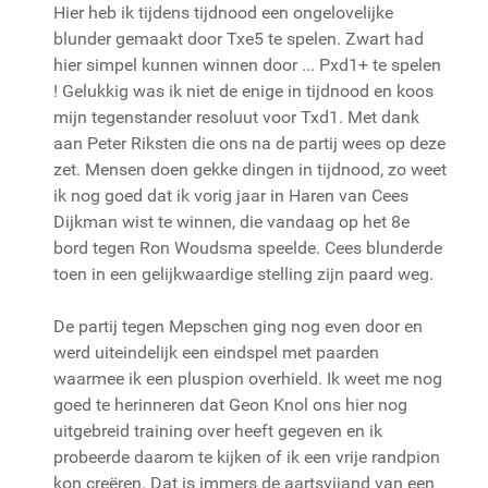
Hier heb ik tijdens tijdnood een ongelovelijke
blunder gemaakt door Txe5 te spelen. Zwart had
hier simpel kunnen winnen door ... Pxd1+ te spelen
! Gelukkig was ik niet de enige in tijdnood en koos
mijn tegenstander resoluut voor Txd1. Met dank
aan Peter Riksten die ons na de partij wees op deze
zet. Mensen doen gekke dingen in tijdnood, zo weet
ik nog goed dat ik vorig jaar in Haren van Cees
Dijkman wist te winnen, die vandaag op het 8e
bord tegen Ron Woudsma speelde. Cees blunderde
toen in een gelijkwaardige stelling zijn paard weg.
De partij tegen Mepschen ging nog even door en
werd uiteindelijk een eindspel met paarden
waarmee ik een pluspion overhield. Ik weet me nog
goed te herinneren dat Geon Knol ons hier nog
uitgebreid training over heeft gegeven en ik
probeerde daarom te kijken of ik een vrije randpion
kon creëren. Dat is immers de aartsvijand van een