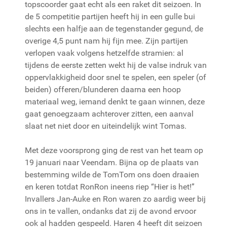
topscoorder gaat echt als een raket dit seizoen. In
de 5 competitie partijen heeft hij in een gulle bui
slechts een halfje aan de tegenstander gegund, de
overige 4,5 punt nam hij fijn mee. Zijn partijen
verlopen vaak volgens hetzelfde stramien: al
tijdens de eerste zetten wekt hij de valse indruk van
oppervlakkigheid door snel te spelen, een speler (of
beiden) offeren/blunderen daarna een hoop
materiaal weg, iemand denkt te gaan winnen, deze
gaat genoegzaam achterover zitten, een aanval
slaat net niet door en uiteindelijk wint Tomas.
Met deze voorsprong ging de rest van het team op
19 januari naar Veendam. Bijna op de plaats van
bestemming wilde de TomTom ons doen draaien
en keren totdat RonRon ineens riep “Hier is het!”
Invallers Jan-Auke en Ron waren zo aardig weer bij
ons in te vallen, ondanks dat zij de avond ervoor
ook al hadden gespeeld. Haren 4 heeft dit seizoen