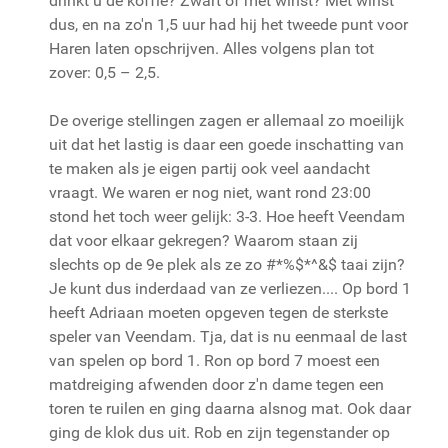
drinkt u de koffie? Zwart of met winst? Met winst
dus, en na zo'n 1,5 uur had hij het tweede punt voor
Haren laten opschrijven. Alles volgens plan tot
zover: 0,5 – 2,5.
De overige stellingen zagen er allemaal zo moeilijk
uit dat het lastig is daar een goede inschatting van
te maken als je eigen partij ook veel aandacht
vraagt. We waren er nog niet, want rond 23:00
stond het toch weer gelijk: 3-3. Hoe heeft Veendam
dat voor elkaar gekregen? Waarom staan zij
slechts op de 9e plek als ze zo #*%$*^&$ taai zijn?
Je kunt dus inderdaad van ze verliezen.... Op bord 1
heeft Adriaan moeten opgeven tegen de sterkste
speler van Veendam. Tja, dat is nu eenmaal de last
van spelen op bord 1. Ron op bord 7 moest een
matdreiging afwenden door z'n dame tegen een
toren te ruilen en ging daarna alsnog mat. Ook daar
ging de klok dus uit. Rob en zijn tegenstander op