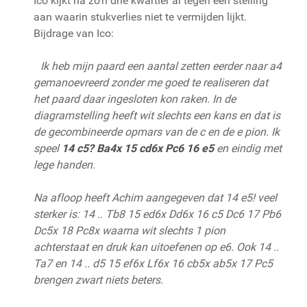
Ico kijkt na zo'n drie kwartier al tegen een stelling
aan waarin stukverlies niet te vermijden lijkt.
Bijdrage van Ico:
Ik heb mijn paard een aantal zetten eerder naar a4
gemanoevreerd zonder me goed te realiseren dat
het paard daar ingesloten kon raken. In de
diagramstelling heeft wit slechts een kans en dat is
de gecombineerde opmars van de c en de e pion. Ik
speel
14 c5? Ba4x 15 cd6x Pc6 16 e5
en eindig met
lege handen.
Na afloop heeft Achim aangegeven dat 14 e5! veel
sterker is: 14 .. Tb8 15 ed6x Dd6x 16 c5 Dc6 17 Pb6
Dc5x 18 Pc8x waarna wit slechts 1 pion
achterstaat en druk kan uitoefenen op e6. Ook 14 ..
Ta7 en 14 .. d5 15 ef6x Lf6x 16 cb5x ab5x 17 Pc5
brengen zwart niets beters.