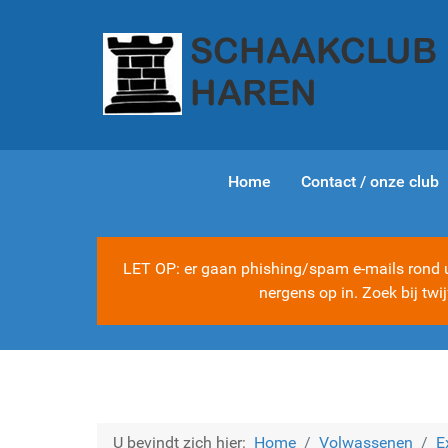
Home
Contact / onze club
LET OP: er gaan phishing/spam e-mails rond ui
nergens op in. Zoek bij tw
U bevindt zich hier:
Home
Volwassenen
E