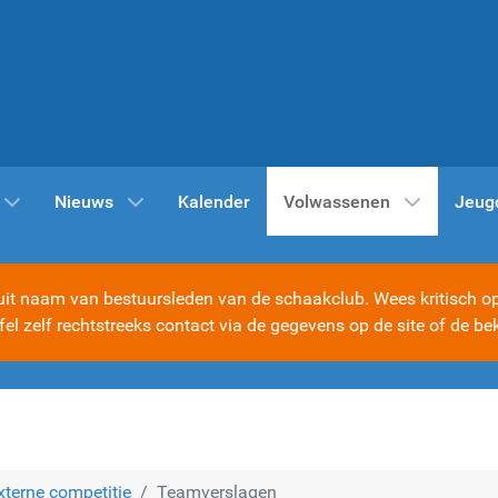
Nieuws
Kalender
Volwassenen
Jeug
t naam van bestuursleden van de schaakclub. Wees kritisch op d
ijfel zelf rechtstreeks contact via de gegevens op de site of d
xterne competitie
Teamverslagen