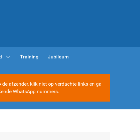
d
Training
Jubileum
e afzender, klik niet op verdachte links en ga
e bekende WhatsApp nummers.