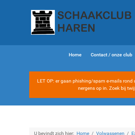
Home
Contact / onze club
LET OP: er gaan phishing/spam e-mails rond ui
nergens op in. Zoek bij tw
U bevindt zich hier:
Home
Volwassenen
E