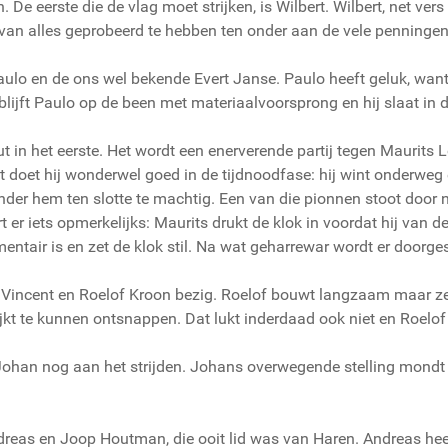
n. De eerste die de vlag moet strijken, is Wilbert. Wilbert, net ve
van alles geprobeerd te hebben ten onder aan de vele penningen
 Paulo en de ons wel bekende Evert Janse. Paulo heeft geluk, wa
lijft Paulo op de been met materiaalvoorsprong en hij slaat in 
ut in het eerste. Het wordt een enerverende partij tegen Maurits
doet hij wonderwel goed in de tijdnoodfase: hij wint onderweg e
der hem ten slotte te machtig. Een van die pionnen stoot door
 er iets opmerkelijks: Maurits drukt de klok in voordat hij van d
mentair is en zet de klok stil. Na wat geharrewar wordt er doorg
en Vincent en Roelof Kroon bezig. Roelof bouwt langzaam maar z
ijkt te kunnen ontsnappen. Dat lukt inderdaad ook niet en Roelo
Johan nog aan het strijden. Johans overwegende stelling mondt u
ndreas en Joop Houtman, die ooit lid was van Haren. Andreas heef