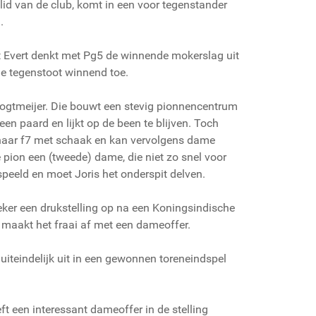
rs lid van de club, komt in een voor tegenstander
.
nt Evert denkt met Pg5 de winnende mokerslag uit
de tegenstoot winnend toe.
 Logtmeijer. Die bouwt een stevig pionnencentrum
en paard en lijkt op de been te blijven. Toch
 naar f7 met schaak en kan vervolgens dame
e pion een (tweede) dame, die niet zo snel voor
espeeld en moet Joris het onderspit delven.
eker een drukstelling op na een Koningsindische
f maakt het fraai af met een dameoffer.
iteindelijk uit in een gewonnen toreneindspel
t een interessant dameoffer in de stelling