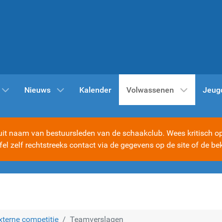
Nieuws
Kalender
Volwassenen
Jeug
t naam van bestuursleden van de schaakclub. Wees kritisch op d
ijfel zelf rechtstreeks contact via de gegevens op de site of d
xterne competitie
Teamverslagen