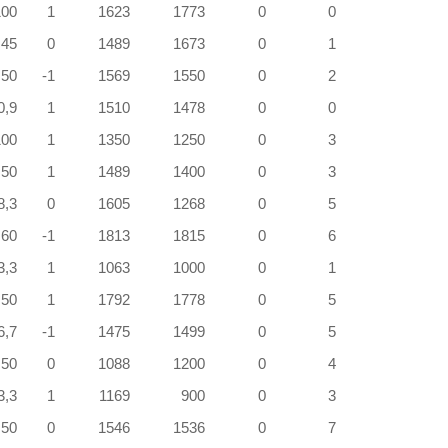
100
1
1623
1773
0
0
45
0
1489
1673
0
1
50
-1
1569
1550
0
2
0,9
1
1510
1478
0
0
100
1
1350
1250
0
3
50
1
1489
1400
0
3
8,3
0
1605
1268
0
5
60
-1
1813
1815
0
6
3,3
1
1063
1000
0
1
50
1
1792
1778
0
5
6,7
-1
1475
1499
0
5
50
0
1088
1200
0
4
3,3
1
1169
900
0
3
50
0
1546
1536
0
7