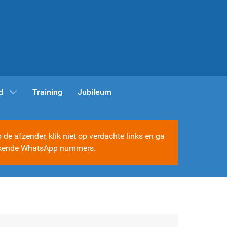
d
Training
Jubileum
e afzender, klik niet op verdachte links en ga
e bekende WhatsApp nummers.