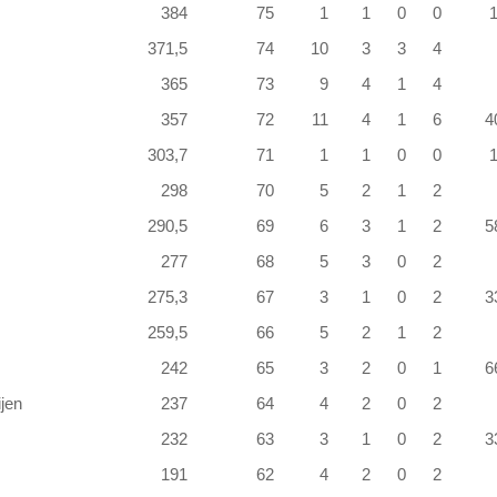
384
75
1
1
0
0
371,5
74
10
3
3
4
365
73
9
4
1
4
357
72
11
4
1
6
4
303,7
71
1
1
0
0
298
70
5
2
1
2
290,5
69
6
3
1
2
5
277
68
5
3
0
2
275,3
67
3
1
0
2
3
259,5
66
5
2
1
2
242
65
3
2
0
1
6
jen
237
64
4
2
0
2
232
63
3
1
0
2
3
191
62
4
2
0
2