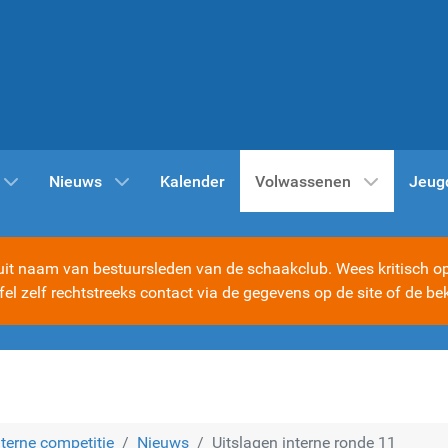
Nieuws
Kalender
Volwassenen
Jeug
t naam van bestuursleden van de schaakclub. Wees kritisch op d
ijfel zelf rechtstreeks contact via de gegevens op de site of d
nterne competitie
Nieuws
Uitslagen interne ronde 11