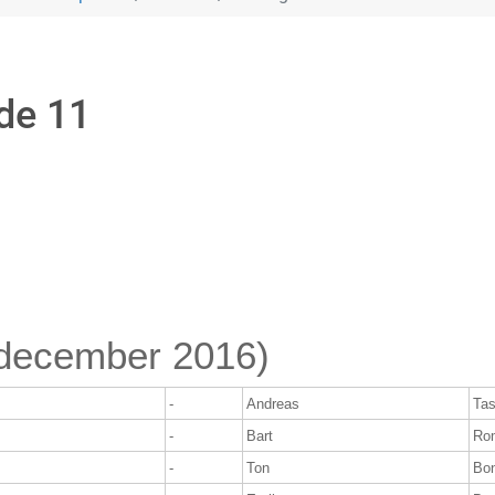
nde 11
6 december 2016)
-
Andreas
Ta
-
Bart
Rom
-
Ton
Bo