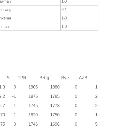
uwman
1-0
derweg
0-1
anksma
1-0
inman
1-0
S
TPR
BRtg
Bye
AZB
1,3
0
1906
1880
0
1
2,2
-1
1875
1785
0
2
6,7
1
1745
1773
0
2
70
-1
1820
1750
0
1
75
0
1746
1696
0
5