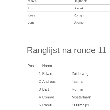
Marcel
Heijtbrink
Tim
Bredek
Kees
Romijn
Joris
Spanjer
Ranglijst na ronde 11 
Pos
Naam
1
Edwin
Zuiderweg
2
Andreas
Tasma
3
Bart
Romijn
4
Conrad
Mostertman
5
Raoul
Suurmeijer