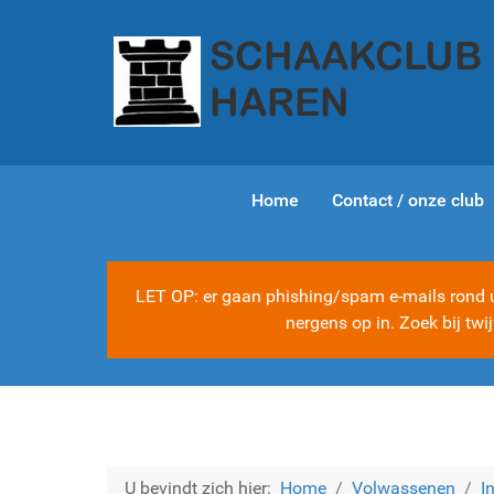
Home
Contact / onze club
LET OP: er gaan phishing/spam e-mails rond ui
nergens op in. Zoek bij tw
U bevindt zich hier:
Home
Volwassenen
I