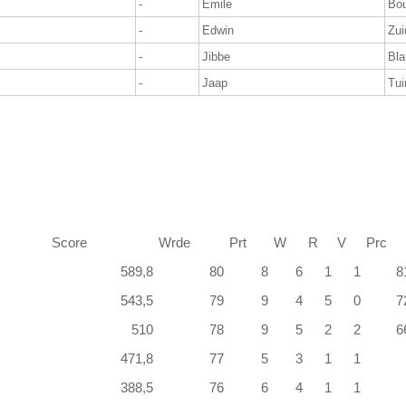
-
Emile
Bo
-
Edwin
Zui
-
Jibbe
Bl
-
Jaap
Tu
Score
Wrde
Prt
W
R
V
Prc
589,8
80
8
6
1
1
8
543,5
79
9
4
5
0
7
510
78
9
5
2
2
6
471,8
77
5
3
1
1
388,5
76
6
4
1
1