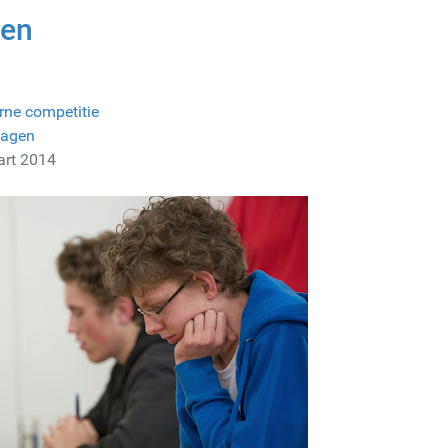
oen
rne competitie
lagen
art 2014