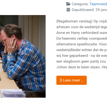
Categorie:
Teamvers
Gepubliceerd: 29 jan
(Nagekomen verslag) Op vrij
afreizen voor de wedstrijd te
Anne en Harry verhinderd ware
De heenreis verliep voorspoedi
alternatieve speellocatie. Vo
wedstrijdleider echter dat de
wij hier geparkeerd - na de wed
een slagboom geen partij zou 
Johan deze te laten staan. Hier
Lees meer …