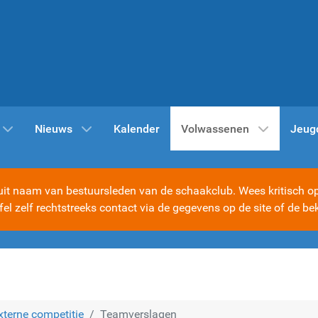
Nieuws
Kalender
Volwassenen
Jeug
t naam van bestuursleden van de schaakclub. Wees kritisch op d
ijfel zelf rechtstreeks contact via de gegevens op de site of d
xterne competitie
Teamverslagen