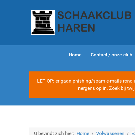
Home
Contact / onze club
LET OP: er gaan phishing/spam e-mails rond ui
nergens op in. Zoek bij tw
U bevindt zich hier:
Home
Volwassenen
E