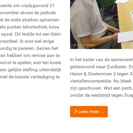
rkeerde om vrijdagavond 21
november alvast de prelude
et de witte stukken opnemen
le punten tekortschiet, koos
opzet. Dit leidde tot een klein
 voordeel. Ik wist wel enige
undig te pareren. Gezien het
daan hebben om remise aan te
In het kader van de samenwer
winst te spelen, wat ten koste
gisteravond naar Zuidlaren. 
n gelijke stelling uiteindelijk
Haren & Osstermoer 3 tegen S
niet de taaiste verdediging te
viertallencompetitie. Nu bleek
zijn geschoven. Wat een pech, 
omdat de wedstrijd tegen Sc
Lees meer …