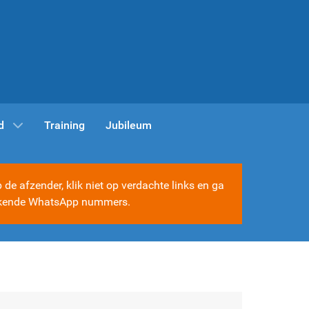
d
Training
Jubileum
e afzender, klik niet op verdachte links en ga
e bekende WhatsApp nummers.