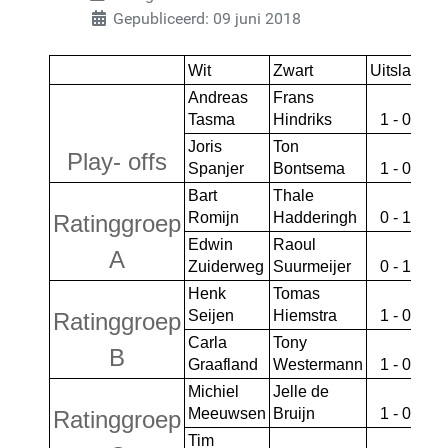
Gepubliceerd: 09 juni 2018
Wit
Zwart
Uitslag
Andreas 
Frans 
Tasma
Hindriks
1 - 0
Joris 
Ton 
Play- offs
Spanjer
Bontsema
1 - 0
Bart 
Thale 
Romijn
Hadderingh
0 - 1
Ratinggroep
Edwin 
Raoul 
A
Zuiderweg
Suurmeijer 
0 - 1
Henk 
Tomas 
Seijen
Hiemstra 
1 - 0
Ratinggroep
Carla 
Tony 
B
Graafland
Westermann
1 - 0
Michiel 
Jelle de 
Meeuwsen
Bruijn
1 - 0
Ratinggroep
Tim 