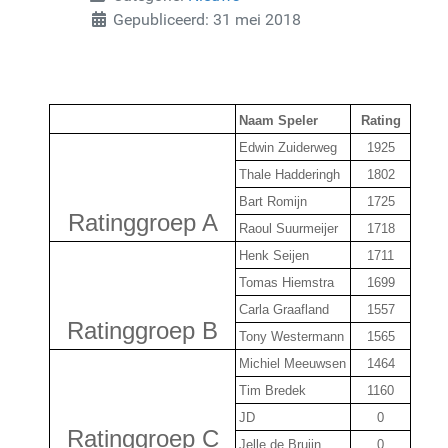
Gepubliceerd: 31 mei 2018
Naam Speler
Rating
Edwin Zuiderweg
1925
Thale Hadderingh
1802
Bart Romijn
1725
Ratinggroep A
Raoul Suurmeijer
1718
Henk Seijen
1711
Tomas Hiemstra
1699
Carla Graafland
1557
Ratinggroep B
Tony Westermann
1565
Michiel Meeuwsen
1464
Tim Bredek
1160
JD
0
Ratinggroep C
Jelle de Bruijn
0