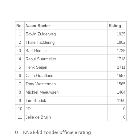
No
Naam Speler
Rating
1
Edwin Zuiderweg
1925
2
Thale Haddering
1802
3
Bart Romijn
1725
4
Raoul Suurmeijer
1718
5
Henk Seijen
1711
6
Carla Graafland
1557
7
Tony Westerman
1565
8
Michiel Meeuwsen
1464
9
Tim Bredek
1160
10
JD
0
11
Jelle de Bruijn
0
0 = KNSB-lid zonder officiële rating