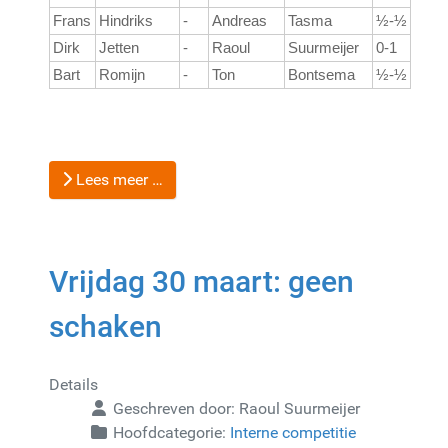
Frans
Hindriks
-
Andreas
Tasma
½-½
Dirk
Jetten
-
Raoul
Suurmeijer
0-1
Bart
Romijn
-
Ton
Bontsema
½-½
Lees meer …
Vrijdag 30 maart: geen
schaken
Details
Geschreven door:
Raoul Suurmeijer
Hoofdcategorie:
Interne competitie