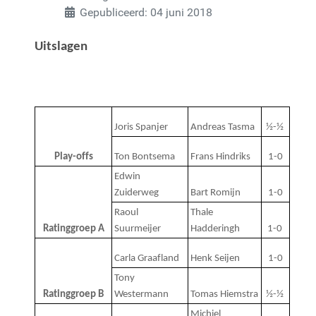
Gepubliceerd: 04 juni 2018
Uitslagen
Joris Spanjer
Andreas Tasma
½-½ 
Play-offs
Ton Bontsema
Frans Hindriks
1-0
Edwin 
Zuiderweg 
Bart Romijn
1-0
Raoul 
Thale 
Ratinggroep A
Suurmeijer
Hadderingh
1-0 
Carla Graafland
Henk Seijen
1-0
Tony 
Ratinggroep B
Westermann
Tomas Hiemstra
½-½ 
Michiel 