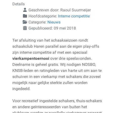
Details
Geschreven door:
Raoul Suurmeijer
Hoofdcategorie:
Interne competitie
Categorie:
Nieuws
Gepubliceerd: 09 mei 2018
Ter afsluiting van het schaakseizoen rondt
schaakclub Haren parallel aan de eigen play-offs
zijn interne competitie af met een speciaal
vierkampentoernooi
over drie speelavonden.
Deelname is geheel gratis. Wij nodigen NOSBO,
KNSB-leden en ratingleden van harte uit om aan te
schuiven in een vierkamp met schakers die zoveel
mogelijk naar gelijke sterkte zullen worden
ingedeeld.
Voor recreatief ingestelde schakers, thuis-schakers
en andere geïnteresseerden van buiten het
clubleven worden er parallelle vierkampen opgezet